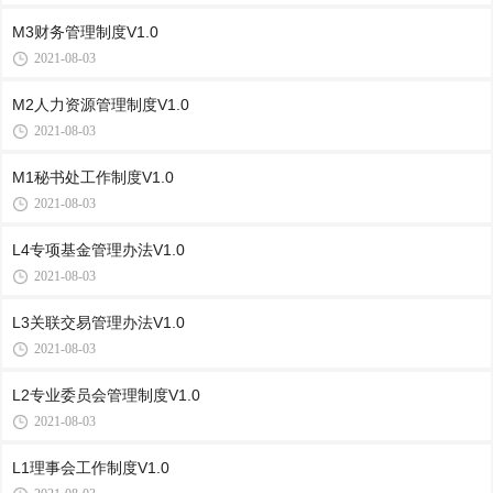
M3财务管理制度V1.0
2021-08-03
M2人力资源管理制度V1.0
2021-08-03
M1秘书处工作制度V1.0
2021-08-03
L4专项基金管理办法V1.0
2021-08-03
L3关联交易管理办法V1.0
2021-08-03
L2专业委员会管理制度V1.0
2021-08-03
L1理事会工作制度V1.0