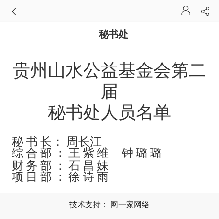
秘书处
贵州山水公益基金会第二
届
秘书处人员名单
秘书
长：
周长江
综合部：王紫维 钟璐璐
财务部：石昌妹
项目
部
：徐诗雨
技术支持：
网一家网络