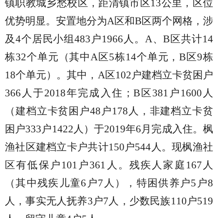
镇职教城乡愁校区，距清镇市区13公里，区位
优势明显。安置地分为A区和B区两个网格，涉
及4个居民小组48
3
户
1966人。
A、B区共计14
栋32个单元（其中A区5
栋
14个单元，B区9栋
18个单元）。
其中，
A区102户建档立卡贫困户
366人于2018年完成入住；B区38
1
户
1600人
（建档立卡贫困户
48
户
178
人，非建档立卡贫
困户
333
户
1422
人）于
2019年6月完成入住。
枫
渔社区建档立卡户共计
150户544人。
现
枫渔社
区
有低保户
101户
361
人
。
残疾人家庭
1
67
人
（其中残疾儿童
6户7人
）
，特困供养户
5
户
8
人，
事实无人抚养
3户7人，
少数民族
110
户
519