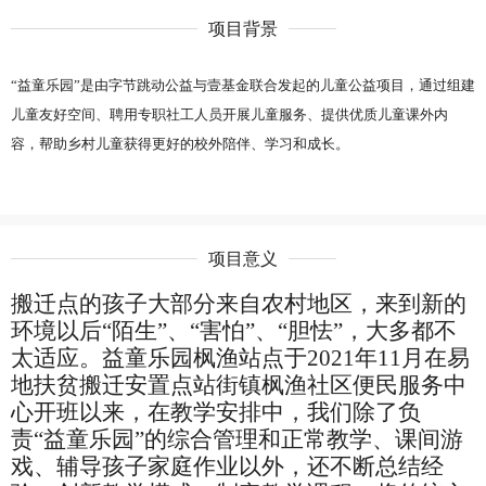
项目背景
“益童乐园”是由字节跳动公益与壹基金联合发起的儿童公益项目，通过组建
儿童友好空间、聘用专职社工人员开展儿童服务、提供优质儿童课外内
容，帮助乡村儿童获得更好的校外陪伴、学习和成长。
项目意义
搬迁点的孩子大部分来自农村地区，来到新的
环境以后
“陌生”、“害怕”、“胆怯”，大多都不
太适应。益童乐园枫渔站点于2021年11月
在易
地扶贫搬迁安置点站街镇枫渔
社
区便民服务中
心
开班以来
，
在教学安排中，我们除了负
责
“益童乐园”的综合管理和正常教学、课间游
戏、辅导孩子家庭作业以外，还
不断总结经