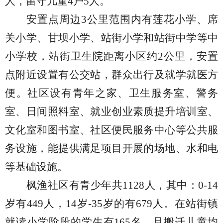
人，
留守儿童
4户5人。
安置点周边
3公里范围内有莲花小学、席
关小学、甘坝小学、站街小学和站街中学等中
小学校，站街卫生院距离小区约2公里，安置
点附近设置有公交站，群众出行及就学就医方
便。社区设有青年之家、卫生服务室、警务
室、日间照料室、就业创业素质提升培训室、
文化室和图书室、社区便民服务中心等公共服
务设施，能提供满足项目开展的场地、水和电
等基础设施。
枫渔
社
区有青少年共
1
128
人，其中：
0-14
岁有4
49
人，
14岁-35岁的有6
79
人
。
在站街镇
就读小学阶段的学生有
165名，且搬迁儿童均